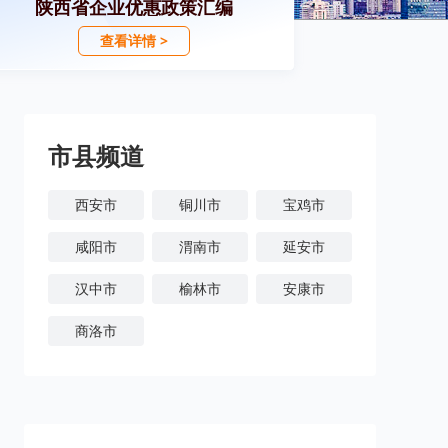
陕西省企业优惠政策汇编
查看详情 >
市县频道
西安市
铜川市
宝鸡市
咸阳市
渭南市
延安市
汉中市
榆林市
安康市
商洛市